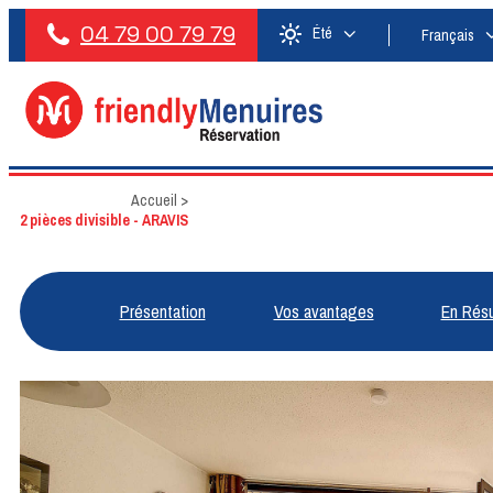
04 79 00 79 79
Été
Français
Accueil
>
2 pièces divisible - ARAVIS
Présentation
Vos avantages
En Rés