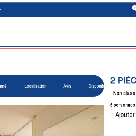
0
2 PIÈ
umé
Localisation
Avis
Disponibilités
Non class
6
personnes
Ajouter