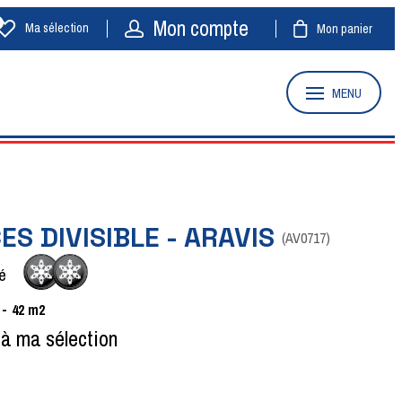
Mon compte
Ma sélection
Mon panier
MENU
CES DIVISIBLE - ARAVIS
(
AV0717
)
é
42
m2
 à ma sélection