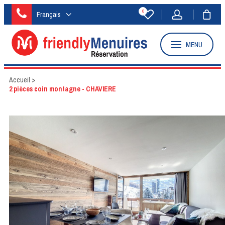
0
Français
MENU
Accueil
>
2 pièces coin montagne - CHAVIERE