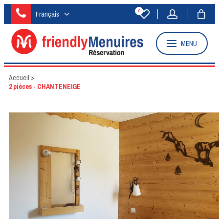
0
Français
MENU
Accueil
>
2 pièces - CHANTENEIGE