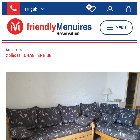
0
Français
MENU
Accueil
>
2 pièces - CHANTENEIGE