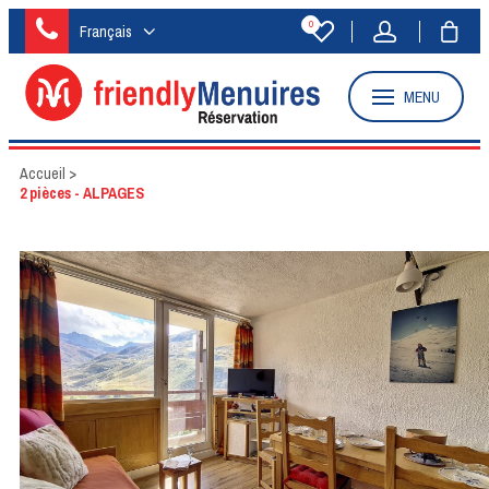
0
Français
MENU
Accueil
>
2 pièces - ALPAGES