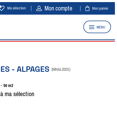
Mon compte
Ma sélection
Mon panier
MENU
CES - ALPAGES
(
MNAL0201
)
50
m2
 à ma sélection