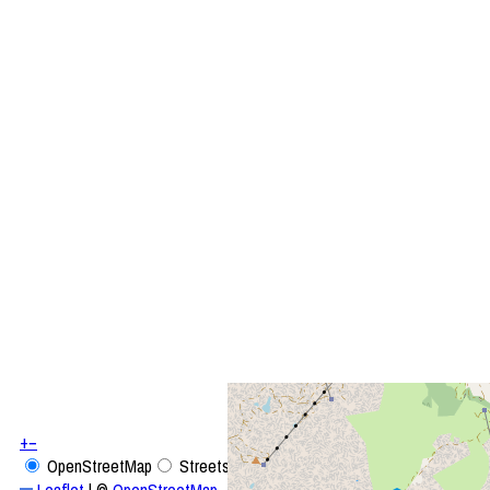
+
−
OpenStreetMap
Streets
Satellite