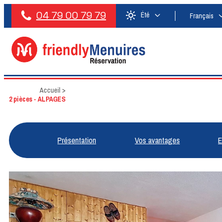
04 79 00 79 79
Été
Français
Accueil
>
2 pièces - ALPAGES
Présentation
Vos avantages
E