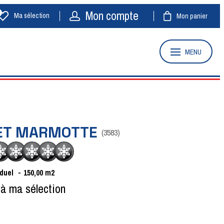
Mon compte
Ma sélection
Mon panier
MENU
ET MARMOTTE
(
3583
)
iduel
150,00
m2
 à ma sélection