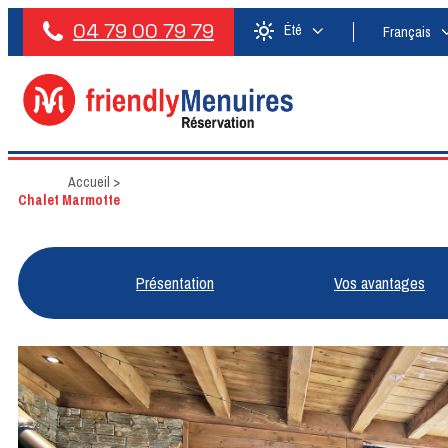
04 79 00 79 79
Été
Français
Accueil
>
Chalet Marmotte
Présentation
Vos avantages