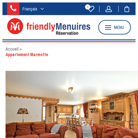
0
Français
MENU
Accueil
>
Appartement Marmotte