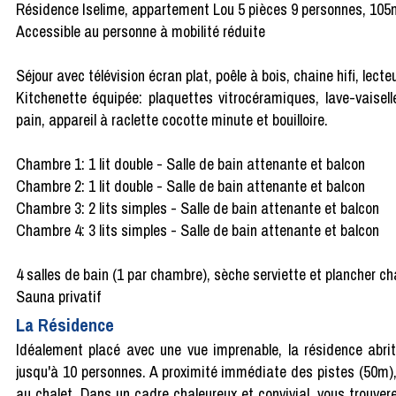
Résidence Iselime, appartement Lou 5 pièces 9 personnes, 105
Accessible au personne à mobilité réduite
Séjour avec télévision écran plat, poêle à bois, chaine hifi, lecte
Kitchenette équipée: plaquettes vitrocéramiques, lave-vaiselle,
pain, appareil à raclette cocotte minute et bouilloire.
Chambre 1: 1 lit double - Salle de bain attenante et balcon
Chambre 2: 1 lit double - Salle de bain attenante et balcon
Chambre 3: 2 lits simples - Salle de bain attenante et
balcon
Chambre 4: 3 lits simples - Salle de bain attenante et balcon
4 salles de bain (1 par chambre), sèche serviette et plancher ch
Sauna privatif
La Résidence
Idéalement placé avec une vue imprenable, la résidence abri
jusqu'à 10 personnes. A proximité immédiate des pistes (50m), 
au chalet. Dans un cadre chaleureux et convivial, vous trouver