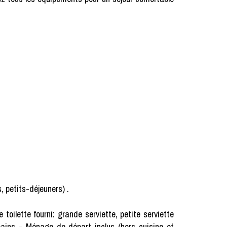
 petits-déjeuners) .
e toilette fourni: grande serviette, petite serviette
bains - Ménage de départ inclus (hors cuisine et