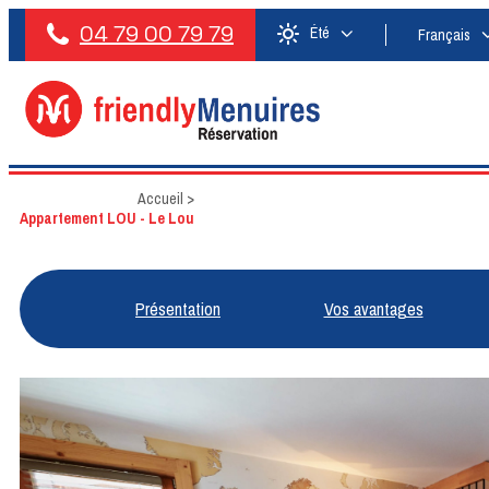
04 79 00 79 79
Été
Français
Accueil
>
Appartement LOU - Le Lou
Présentation
Vos avantages