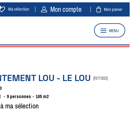
Mon compte
Ma sélection
Mon panier
MENU
TEMENT LOU - LE LOU
(
RIT003
)
é
t
9
personnes
105
m2
 à ma sélection