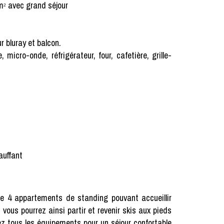
m
avec grand séjour
²
ur bluray et balcon.
 micro-onde, réfrigérateur, four, cafetière, grille-
auffant
te 4 appartements de standing pouvant accueillir
vous pourrez ainsi partir et revenir skis aux pieds
ez tous les équipements pour un séjour confortable