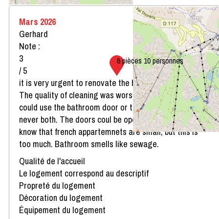
Mars 2026
Gerhard
Note :
3
6 pièces 10 personnes
/ 5
it is very urgent to renovate the booked apartement.
The quality of cleaning was worse. In one room you
could use the bathroom door or the balcony door but
never both. The doors coul be opened only 30cm. we
know that french appartemnets are small, but this is
too much. Bathroom smells like sewage.
Qualité de l'accueil
Le logement correspond au descriptif
Propreté du logement
Décoration du logement
Équipement du logement