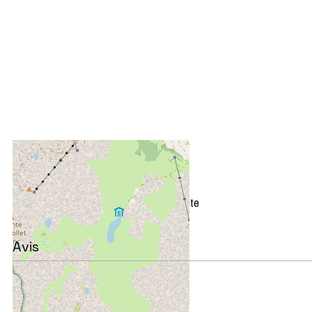
+
−
OpenStreetMap
Streets
Satellite
Leaflet
|
©
OpenStreetMap
Avis
Note :
4
(
2
avis
)
/ 5