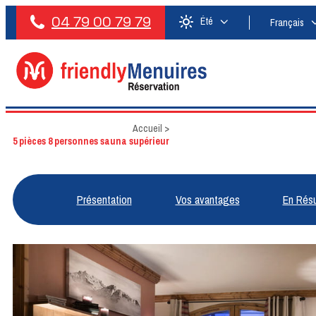
04 79 00 79 79
Été
Français
Accueil
>
5 pièces 8 personnes sauna supérieur
Présentation
Vos avantages
En Rés