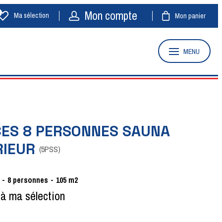
Mon compte
Ma sélection
Mon panier
MENU
CES 8 PERSONNES SAUNA
RIEUR
(
5PSS
)
8 personnes
105
m2
 à ma sélection