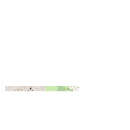
+
−
OpenStreetMap
Streets
Satellite
Leaflet
|
©
OpenStreetMap