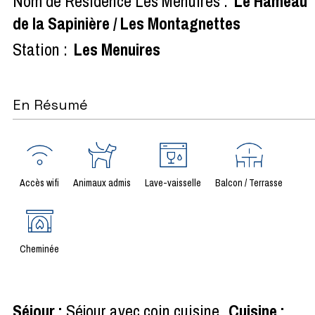
Nom de Résidence Les Menuires :
Le Hameau
de la Sapinière / Les Montagnettes
Station :
Les Menuires
En Résumé
Accès wifi
Animaux admis
Lave-vaisselle
Balcon / Terrasse
Cheminée
Séjour
:
Séjour avec coin cuisine
Cuisine
: