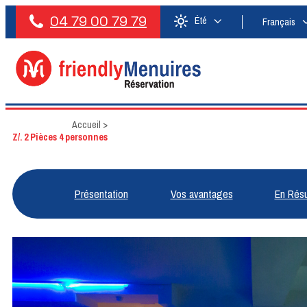
04 79 00 79 79
Été
Français
Accueil
>
Z/. 2 Pièces 4 personnes
Présentation
Vos avantages
En Rés