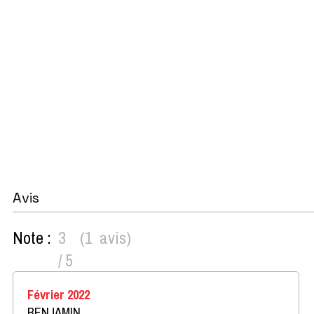
Avis
Note :
3
(
1
avis
)
/ 5
Février 2022
BENJAMIN