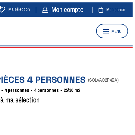
Mon compte
Ma sélection
Mon panier
MENU
 PIÈCES 4 PERSONNES
(
SOLVAC2P4BA
)
4
personnes
4 personnes
25/30
m2
 à ma sélection