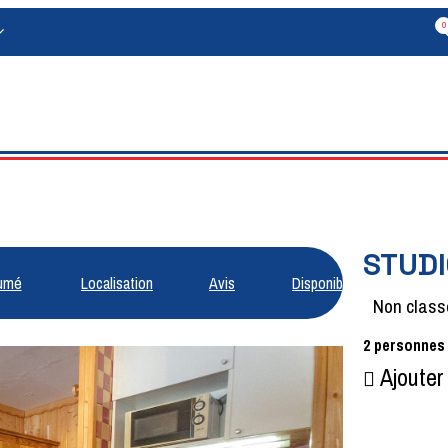
0
STUD
umé
Localisation
Avis
Disponibilités
Non class
2
personnes
Ajouter