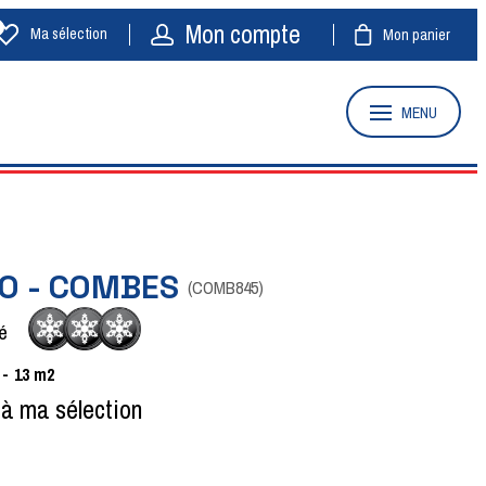
Mon compte
Ma sélection
Mon panier
MENU
IO - COMBES
(
COMB845
)
é
13
m2
 à ma sélection