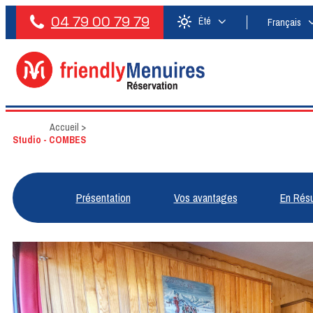
04 79 00 79 79
Été
Français
Accueil
>
Studio - COMBES
Présentation
Vos avantages
En Rés