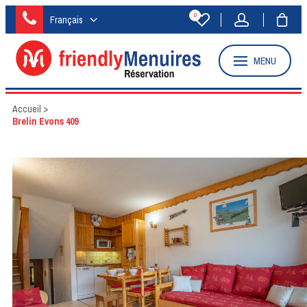
0
Français
MENU
Accueil
>
Brelin Evons 409