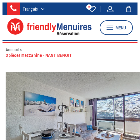
0
Français
MENU
Accueil
>
3 pièces mezzanine - NANT BENOIT