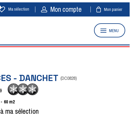
Mon compte
Ma sélection
Mon panier
MENU
CES - DANCHET
(
DC0828
)
é
60
m2
 à ma sélection