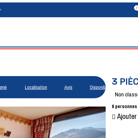
0
3 PIÈ
umé
Localisation
Avis
Disponibilités
Non class
8
personnes
Ajouter