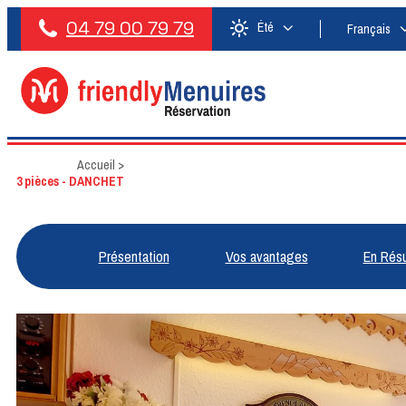
04 79 00 79 79
Été
Français
Accueil
>
3 pièces - DANCHET
Présentation
Vos avantages
En Rés