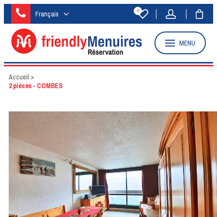
0
Français
MENU
Accueil
>
2 pièces - COMBES