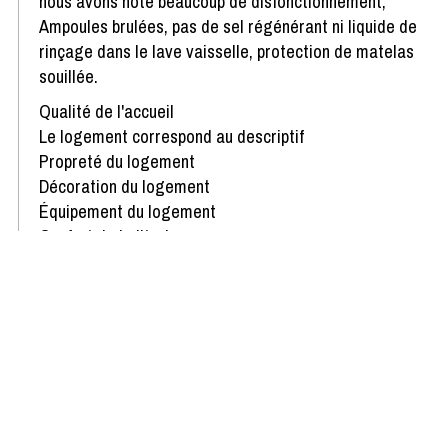
nous avons noté beaucoup de disfonctionnement,
Ampoules brulées, pas de sel régénérant ni liquide de
rinçage dans le lave vaisselle, protection de matelas
souillée.
Qualité de l'accueil
Le logement correspond au descriptif
Propreté du logement
Décoration du logement
Équipement du logement
Confort de la literie
Avis écrit le 26/02/2025
Afficher plus d'avis
Disponibilités & Tarifs