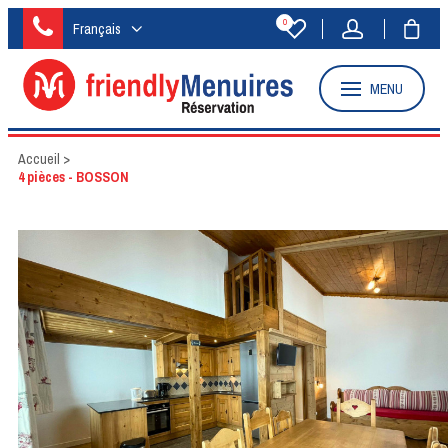
0
Français
MENU
Accueil
>
4 pièces - BOSSON