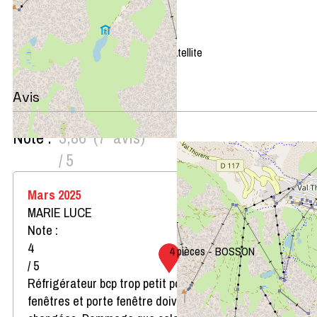
+
−
OpenStreetMap
Streets
Satellite
Leaflet
|
©
OpenStreetMap
Avis
Note :
3,86
(
7
avis
)
/ 5
Mars 2025
MARIE LUCE
Note :
4
4 pièces - BOSSON
/ 5
Réfrigérateur bcp trop petit pour 8 personnes. Les
fenêtres et porte fenêtre doivent impérativement être